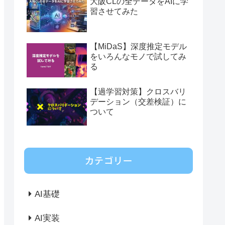
大阪CLの全データをAIに学
習させてみた
【MiDaS】深度推定モデル
をいろんなモノで試してみ
る
【過学習対策】クロスバリ
デーション（交差検証）に
ついて
カテゴリー
AI基礎
AI実装