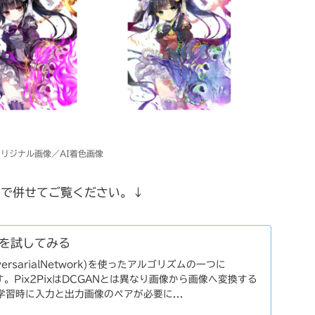
リジナル画像／AI着色画像
すので併せてご覧ください。↓
ixを試してみる
AdversarialNetwork)を使ったアルゴリズムの一つに
ます。Pix2PixはDCGANとは異なり画像から画像へ変換する
習時に入力と出力画像のペアが必要に...