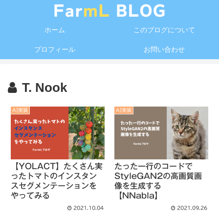
ホーム
このブログについて
プロフィール
お問い合わせ
T. Nook
AI実装
AI実装
【YOLACT】たくさん実
たった一行のコードで
ったトマトのインスタン
StyleGAN2の高画質画
スセグメンテーションを
像を生成する
やってみる
【NNabla】
2021.10.04
2021.09.26