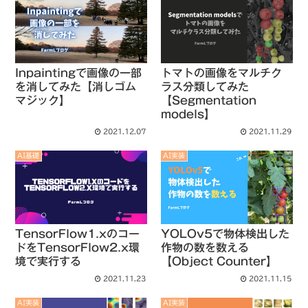
Inpaintingで画像の一部
トマトの画像をマルチク
を消してみた【消しゴム
ラス分類してみた
マジック】
【Segmentation
models】
2021.12.07
2021.11.29
AI基礎
AI実装
TensorFlow1.xのコー
YOLOv5で物体検出した
ドをTensorFlow2.x環
作物の数を数える
境で実行する
【Object Counter】
2021.11.23
2021.11.15
AI実装
AI実装