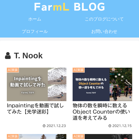
ホーム
このブログについて
プロフィール
お問い合わせ
T. Nook
AI実装
AI実装
Inpaintingを動画で試し
物体の数を瞬時に数える
てみた【光学迷彩】
Object Counterの使い
道を考えてみる
2021.12.23
2021.12.15
AI実装
AI実装