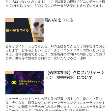
ところは少ないと思います。ここでは著者の経験でどんなデータを取
っていけばいいか、どのくらいのデータが必要かを述べていきます。
強いAIをつくる
AI基礎
著者がポイントとして考える、AIの基礎をできるだけ簡単な形でお伝
えします。どちらかというとデータサイエンティストの方へというよ
りは、現場実務者であったり、文系出身の方向けの内容となっており
ます。書籍等で勉強する前にご一読いただけると、理解...
【過学習対策】クロスバリデーシ
AI基礎
ョン（交差検証）について
ニューラルネットワークの話を前の記事で話ました。皆さん上司な
り、先生なり、取引先なりにディープラーニング（ニューラルネット
ワーク）の精度を当然求められると思います。じつはニューラルネッ
トワークにとって、"学習に使ったデータ"に対する精度を...