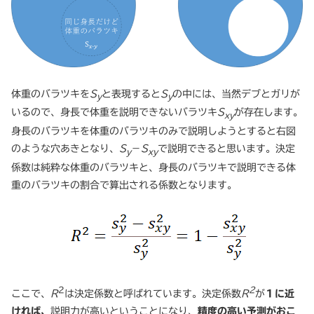
体重のバラツキを
S
と表現すると
S
の中には、当然デブとガリが
y
y
いるので、身長で体重を説明できないバラツキ
S
が存在します。
xy
身長のバラツキを体重のバラツキのみで説明しようとすると右図
のような穴あきとなり、
S
－
S
で説明できると思います。決定
y
xy
係数は純粋な体重のバラツキと、身長のバラツキで説明できる体
重のバラツキの割合で算出される係数となります。
2
2
ここで、
R
は決定係数と呼ばれています。決定係数
R
が
１に近
ければ、
説明力が高いということになり、
精度の高い予測がおこ