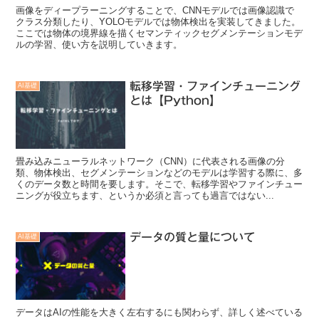
画像をディープラーニングすることで、CNNモデルでは画像認識で
クラス分類したり、YOLOモデルでは物体検出を実装してきました。
ここでは物体の境界線を描くセマンティックセグメンテーションモデ
ルの学習、使い方を説明していきます。
転移学習・ファインチューニング
AI基礎
とは【Python】
畳み込みニューラルネットワーク（CNN）に代表される画像の分
類、物体検出、セグメンテーションなどのモデルは学習する際に、多
くのデータ数と時間を要します。そこで、転移学習やファインチュー
ニングが役立ちます、というか必須と言っても過言ではない...
データの質と量について
AI基礎
データはAIの性能を大きく左右するにも関わらず、詳しく述べている