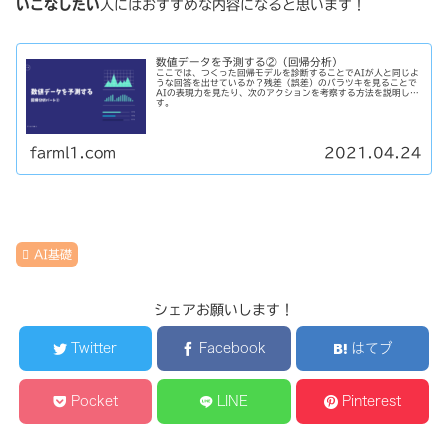
いこなしたい
人にはおすすめな内容になると思います！
数値データを予測する②（回帰分析）
ここでは、つくった回帰モデルを診断することでAIが人と同じよ
うな回答を出せているか？残差（誤差）のバラツキを見ることで
AIの表現力を見たり、次のアクションを考察する方法を説明しま
す。
farml1.com
2021.04.24
AI基礎
シェアお願いします！
Twitter
Facebook
はてブ
Pocket
LINE
Pinterest