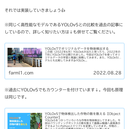
それでは実装していきましょう👍
※同じく高性能なモデルであるYOLOv5との比較を過去の記事に
しているので、詳しく知りたい方は↓も併せてご覧ください。
YOLOv7でオリジナルデータを物体検出する
この前（2022年6月）YOLOv6が出たと思ったら、2022年の
7月にYOLOv7が公開されました。今回はYOLOv7を使ってオリ
ジナルデータの学習と推論に挑戦してみます。また、YOLOv5lモ
デルとも比較してみます👍YOLOv...
farml1.com
2022.08.28
※過去にYOLOv5でもカウンターを付けています↓。今回も原理
は同じです。
YOLOv5で物体検出した作物の数を数える【Object
Counter】
YOLOv5をつかっていろいろな作物を物体検出してきました。今
回はバウンディングボックスの数を数えて画像or動画へ直接表示
させるようにPythonスクリプトを変更していきます。作物の栽
培にとって大切な収穫量の目安として役立つと思います。