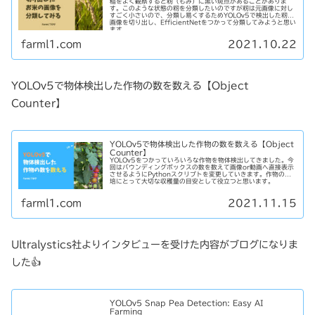
稲をよく観察すると籾（もみ）に黒い斑点があることがありま
す。このような状態の籾を分類したいのですが籾は元画像に対し
すごく小さいので、分類し易くするためYOLOv5で検出した籾の
画像を切り出し、EfficientNetをつかって分類してみようと思い
ます。
farml1.com
2021.10.22
YOLOv5で物体検出した作物の数を数える【Object
Counter】
YOLOv5で物体検出した作物の数を数える【Object
Counter】
YOLOv5をつかっていろいろな作物を物体検出してきました。今
回はバウンディングボックスの数を数えて画像or動画へ直接表示
させるようにPythonスクリプトを変更していきます。作物の栽
培にとって大切な収穫量の目安として役立つと思います。
farml1.com
2021.11.15
Ultralystics社よりインタビューを受けた内容がブログになりま
した👍
YOLOv5 Snap Pea Detection: Easy AI
Farming