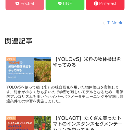
Pocket
LINE
Pinterest
T. Nook
関連記事
【YOLOv5】米粒の物体検出を
AI実装
やってみる
YOLOv5を使って稲（米）の独自画像を用いた物体検出を実施しま
す。対象が小さく数も多いので学習が難しいモデルとなるため、遺伝
的アルゴリズムを用いたハイパーパラメータチューニングを実施し最
適条件での学習を実施しました。
【YOLACT】たくさん実ったト
AI実装
マトのインスタンスセグメンテー
ションをやってみる