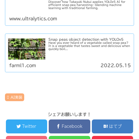
Discover how Takayuki Nukui applies YOLOv5 AI for
efficient snap pea harvesting—blending machine
learning with traditional farming.
www.ultralytics.com
Snap peas object detection with YOLOv5
Have you ever heard of a vegetable called snap pea?
It is a vegetable that tastes sweet and delicious when
quickly boil...
farml1.com
2022.05.15
AI実装
シェアお願いします！
Twitter
Facebook
はてブ