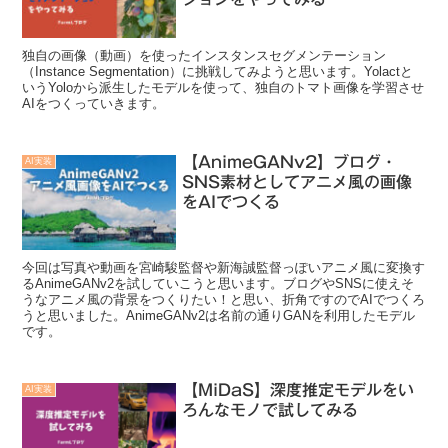
独自の画像（動画）を使ったインスタンスセグメンテーション
（Instance Segmentation）に挑戦してみようと思います。Yolactと
いうYoloから派生したモデルを使って、独自のトマト画像を学習させ
AIをつくっていきます。
【AnimeGANv2】ブログ・
AI実装
SNS素材としてアニメ風の画像
をAIでつくる
今回は写真や動画を宮崎駿監督や新海誠監督っぽいアニメ風に変換す
るAnimeGANv2を試していこうと思います。ブログやSNSに使えそ
うなアニメ風の背景をつくりたい！と思い、折角ですのでAIでつくろ
うと思いました。AnimeGANv2は名前の通りGANを利用したモデル
です。
【MiDaS】深度推定モデルをい
AI実装
ろんなモノで試してみる