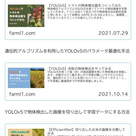
【YOLOv5】トマトの物体検出器をつくってみた
物体検出アルゴリズムYOLOv5を使ってトマトの独自画像を学習
していきます。トマトは赤くて目立つので物体検出は比較的容易
と思います。よって目標は mAP0.5=0.9以上をとし、高精度モ
デルをつくるテクニックを紹介していきます。
farml1.com
2021.07.29
遺伝的アルゴリズムを利用したYOLOv5のパラメータ最適化手法
【YOLOv5】米粒の物体検出をやってみる
YOLOv5を使って稲（米）の独自画像を用いた物体検出を実施し
ます。対象が小さく数も多いので学習が難しいモデルとなるた
め、遺伝的アルゴリズムを用いたハイパーパラメータチューニン
グを実施し最適条件での学習を実施しました。
farml1.com
2021.10.14
YOLOv5で物体検出した画像を切り出して学習データにする方法
【EfficientNet】切り出したお米の画像を分類して
みる