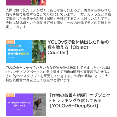
人間は目で見たモノが近くにあるか遠くにあるか、両目から得られた
情報を脳で処理することで可能にしています。一方、カメラなど単眼
で撮影した画像から距離（深度）を推定することは難しいことです。
今回はMiDaSという深度推定AIを用い、一枚の画像でモノの距離を推
定してみます。
YOLOv5で物体検出した作物の
AI実装
数を数える【Object
Counter】
YOLOv5をつかっていろいろな作物を物体検出してきました。今回は
バウンディングボックスの数を数えて画像or動画へ直接表示させるよ
うにPythonスクリプトを変更していきます。作物の栽培にとって大
切な収穫量の目安として役立つと思います。
【作物の収量を把握】オブジェク
AI実装
トトラッキングを試してみる
【YOLOv5+DeepSort】