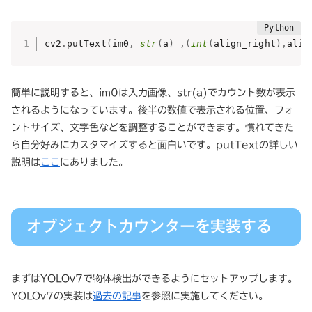
cv2
.
putText
(
im0
,
str
(
a
)
,
(
int
(
align_right
)
,
alig
簡単に説明すると、im0は入力画像、str(a)でカウント数が表示
されるようになっています。後半の数値で表示される位置、フォ
ントサイズ、文字色などを調整することができます。慣れてきた
ら自分好みにカスタマイズすると面白いです。putTextの詳しい
説明は
ここ
にありました。
オブジェクトカウンターを実装する
まずはYOLOv7で物体検出ができるようにセットアップします。
YOLOv7の実装は
過去の記事
を参照に実施してください。